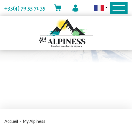
MON
MON COMPTE
+33(4) 79 55 71 35
PANIER
Accueil
My Alpiness