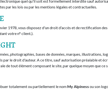
électronique quel qu'il soit est formellement interdite sauf autori
dites par les lois ou par les mentions légales et contractuelles.
ÉE
vier 1978, vous disposez d'un droit d'accès et de rectification des
nt votre n° client.).
RIGHT
imées, photographies, bases de données, marques, illustrations, log
 par le droit d'auteur. A ce titre, sauf autorisation préalable et éc
ale de tout élément composant le site, par quelque moyen que ce soi
stribuer totalement ou partiellement le nom
My Alpiness
ou son logo