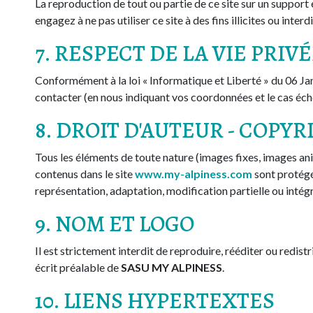
La reproduction de tout ou partie de ce site sur un support 
engagez à ne pas utiliser ce site à des fins illicites ou inter
7. RESPECT DE LA VIE PRIV
Conformément à la loi « Informatique et Liberté » du 06 Jan
contacter (en nous indiquant vos coordonnées et le cas échéa
8. DROIT D'AUTEUR - COPY
Tous les éléments de toute nature (images fixes, images an
contenus dans le site
www.my-alpiness.com
sont protégés
représentation, adaptation, modification partielle ou intégr
9. NOM ET LOGO
Il est strictement interdit de reproduire, rééditer ou redi
écrit préalable de
SASU MY ALPINESS
.
10. LIENS HYPERTEXTES