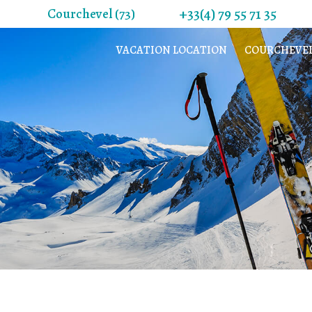
+33(4) 79 55 71 35
Courchevel (73)
VACATION LOCATION
COURCHEVE